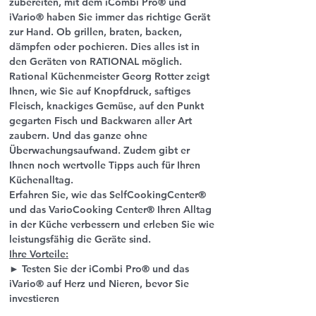
zubereiten, mit dem iCombi Pro® und 
iVario® haben Sie immer das richtige Gerät 
zur Hand. Ob grillen, braten, backen, 
dämpfen oder pochieren. Dies alles ist in 
den Geräten von RATIONAL möglich.
Rational Küchenmeister Georg Rotter zeigt 
Ihnen, wie Sie auf Knopfdruck, saftiges 
Fleisch, knackiges Gemüse, auf den Punkt 
gegarten Fisch und Backwaren aller Art 
zaubern. Und das ganze ohne 
Überwachungsaufwand. Zudem gibt er 
Ihnen noch wertvolle Tipps auch für Ihren 
Küchenalltag. 
Erfahren Sie, wie das SelfCookingCenter® 
und das VarioCooking Center® Ihren Alltag 
in der Küche verbessern und erleben Sie wie 
leistungsfähig die Geräte sind.   
Ihre Vorteile:
► Testen Sie der iCombi Pro® und das 
iVario® auf Herz und Nieren, bevor Sie 
investieren 