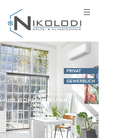
PRIVAT
GEWERBLICH
Mit über 20 Jahren Erfahrung sorgen w
ir für
IH
R
WOHLFÜHLKLIMA