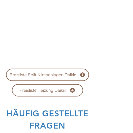
benötigt
Bei umfangreicheren Reparaturen
Erstellung eines Kostenvoranschlags
Beratung über die Wirtschaftlichkeit
der Reparatur
Preisliste Split-Klimaanlagen Daikin
Preisliste Heizung Daikin
HÄUFIG GESTELLTE
FRAGEN