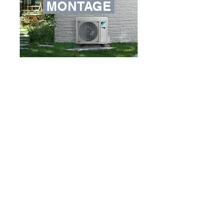
MONTAGE
Montage durch zertifizierte & top
geschulte Kältetechniker
Auch während der Montage gehen
unsere Mitarbeiter auf Ihre Fragen
& Wünsche ein
Saubere
s un
d verlässliches
Arbeiten
Copyright Bild: Daikin Europe
Einweisung & Erkl
ärung der
Anlage
für einen opti
malen und
energies
par
enden Betrieb