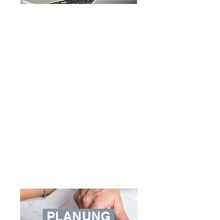
Kostenloser Beratungstermin bei
Ihnen
Wir nehmen uns Zeit für Ihre Fragen
Aufklärung über die technischen
Möglichkeiten
Kostenloses Anschauungsmaterial
Viele Modelle in unserem
Schauraum in Zistersdorf ausgestellt
PLANUNG